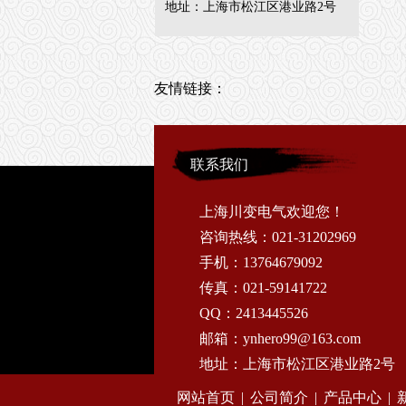
地址：上海市松江区港业路2号
友情链接：
联系我们
上海川变电气欢迎您！
咨询热线：021-31202969
手机：13764679092
传真：021-59141722
QQ：2413445526
邮箱：ynhero99@163.com
地址：上海市松江区港业路2号
网站首页
|
公司简介
|
产品中心
|