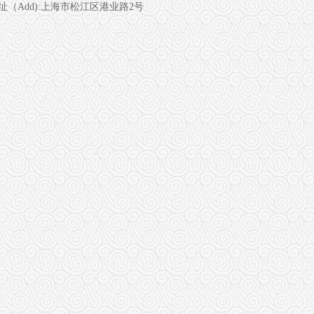
址（Add):
上海市松江区港业路2号